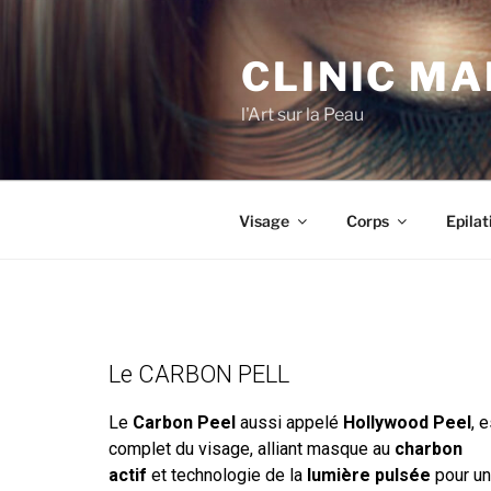
CLINIC M
l'Art sur la Peau
Visage
Corps
Epilat
Le CARBON PELL
Le
Carbon Peel
aussi appelé
Hollywood Peel
, 
complet du visage, alliant masque au
charbon
actif
et technologie de la
lumière pulsée
pour un