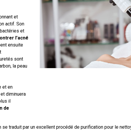
onnant et
on actif. Son
bactéries et
ontrer l’acné
ient ensuite
t
puretés sont
arbon, la peau
e et en
 et diminuera
lus il
in de
se traduit par un excellent procédé de purification pour le netto