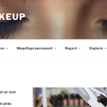
AKEUP
ion
Maquillage permanent
Regard
Onglerie
est un soin
e peau